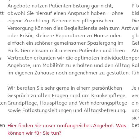
Angebote nutzen Patienten bislang gar nicht,
Pfl
tt
obwohl Sie hierauf einen Anspruch haben – ohne
bis
r
eigene Zuzahlung. Neben einer pflegerischen
Di
Versorgung können dies Begleitdienste sein zum Arzt
we
oder Frisör, kleinere Reparaturen zu Hause oder
gib
einfach ein schöner gemeinsamer Spaziergang im
Geb
Park. Gemeinsam mit unseren Patienten und ihren
At
s
Vertrauten erkunden wir die optimalen individuellen
per
Angebote, um Mobilität zu erhalten und den Alltag
Ra
im eigenen Zuhause noch angenehmer zu gestalten.
füh
Wir beraten Sie sehr gerne in einem persönlichen
Je
Gespräch zu allen Fragen rund um Krankenpflege,
ver
ten
Grundpflege, Hauspflege und Verhinderungspflege
ei
sowie Entlastungsleitungen und Alltagsbetreuung.
un
sic
en
bet
Hier finden Sie unser umfangreiches Angebot. Was
können wir für Sie tun?