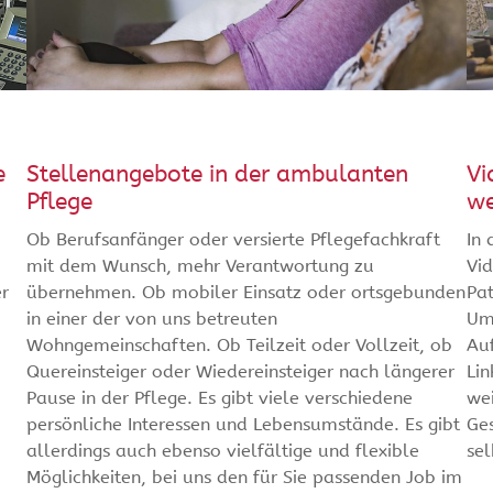
e
Stellenangebote in der ambulanten
Vi
Pflege
we
Ob Berufsanfänger oder versierte Pflegefachkraft
In 
mit dem Wunsch, mehr Verantwortung zu
Vid
er
übernehmen. Ob mobiler Einsatz oder ortsgebunden
Pat
in einer der von uns betreuten
Umf
Wohngemeinschaften. Ob Teilzeit oder Vollzeit, ob
Auf
Quereinsteiger oder Wiedereinsteiger nach längerer
Li
Pause in der Pflege. Es gibt viele verschiedene
we
persönliche Interessen und Lebensumstände. Es gibt
Ge
allerdings auch ebenso vielfältige und flexible
se
Möglichkeiten, bei uns den für Sie passenden Job im