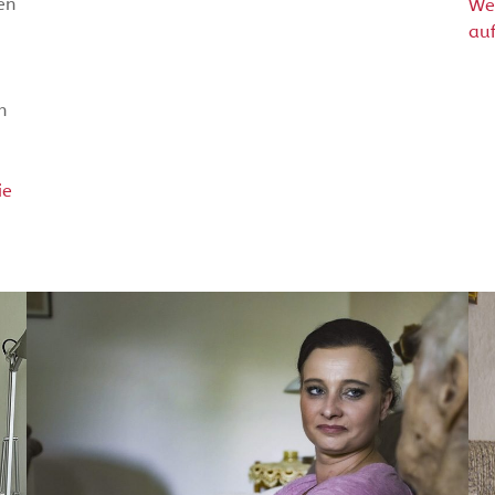
en
We
auf
n
ie