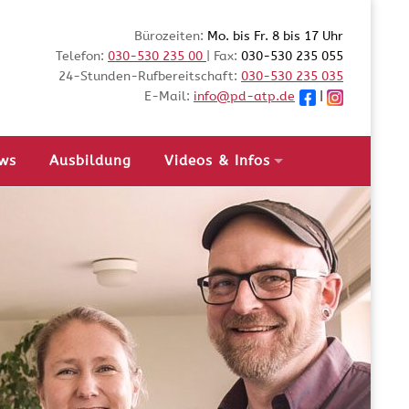
Bürozeiten:
Mo. bis Fr. 8 bis 17 Uhr
Telefon:
030-530 235 00
| Fax:
030-530 235 055
24-Stunden-Rufbereitschaft:
030-530 235 035
E-Mail:
info@pd-atp.de
|
ws
Ausbildung
Videos & Infos