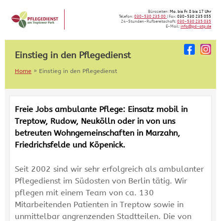
Skip
Bürozeiten:
Mo. bis Fr. 8 bis 17 Uhr
to
Telefon:
030-530 235 00
| Fax:
030-530 235 055
24-Stunden-Rufbereitschaft:
030-530 235 035
content
E-Mail:
info@pd-atp.de
Einstieg in den Pflegedienst
Home
»
Einstieg in den Pflegedienst
Freie Jobs ambulante Pflege: Einsatz mobil in
Treptow, Rudow, Neukölln oder in von uns
betreuten Wohngemeinschaften in Marzahn,
Friedrichsfelde und Köpenick.
Seit 2002 sind wir sehr erfolgreich als ambulanter
Pflegedienst im Südosten von Berlin tätig. Wir
pflegen mit einem Team von ca. 130
Mitarbeitenden Patienten in Treptow sowie in
unmittelbar angrenzenden Stadtteilen. Die von