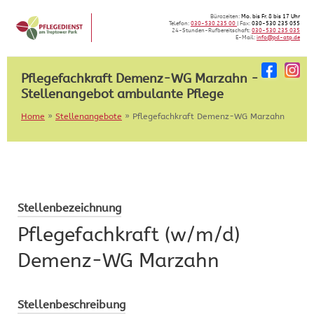
Skip
Bürozeiten:
Mo. bis Fr. 8 bis 17 Uhr
to
Telefon:
030-530 235 00
| Fax:
030-530 235 055
24-Stunden-Rufbereitschaft:
030-530 235 035
content
E-Mail:
info@pd-atp.de
Pflegefachkraft Demenz-WG Marzahn -
Stellenangebot ambulante Pflege
Home
»
Stellenangebote
»
Pflegefachkraft Demenz-WG Marzahn
Stellenbezeichnung
Pflegefachkraft (w/m/d)
Demenz-WG Marzahn
Stellenbeschreibung