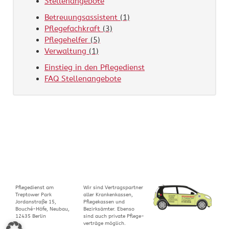
Stellenangebote
Betreuungsassistent
(1)
Pflegefachkraft
(3)
Pflegehelfer
(5)
Verwaltung
(1)
Einstieg in den Pflegedienst
FAQ Stellenangebote
Pflegedienst am
Wir sind Ver­trags­part­ner
Treptower Park
aller Kran­ken­kas­sen,
Jordanstraße 15,
Pflegekassen und
Bouché-Höfe, Neubau,
Bezirks­äm­ter. Ebenso
12435
Berlin
sind auch pri­vate Pfle­ge­
ver­träge möglich.