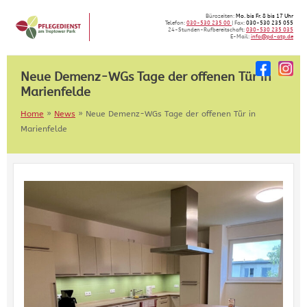
Skip
Bürozeiten:
Mo. bis Fr. 8 bis 17 Uhr
to
Telefon:
030-530 235 00
| Fax:
030-530 235 055
24-Stunden-Rufbereitschaft:
030-530 235 035
content
E-Mail:
info@pd-atp.de
Neue Demenz-WGs Tage der offenen Tür in
Marienfelde
Home
»
News
»
Neue Demenz-WGs Tage der offenen Tür in
Marienfelde