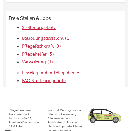
Freie Stellen & Jobs
Stellenangebote
Betreuungsassistent
(1)
Pflegefachkraft
(3)
Pflegehelfer
(5)
Verwaltung
(1)
Einstieg in den Pflegedienst
FAQ Stellenangebote
Pflegedienst am
Wir sind Ver­trags­part­ner
Treptower Park
aller Kran­ken­kas­sen,
Jordanstraße 15,
Pflegekassen und
Bouché-Höfe, Neubau,
Bezirks­äm­ter. Ebenso
12435
Berlin
sind auch pri­vate Pfle­ge­
ver­träge möglich.