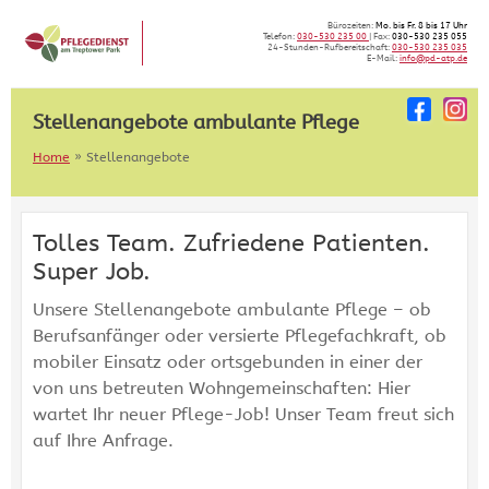
Skip
Bürozeiten:
Mo. bis Fr. 8 bis 17 Uhr
to
Telefon:
030-530 235 00
| Fax:
030-530 235 055
24-Stunden-Rufbereitschaft:
030-530 235 035
content
E-Mail:
info@pd-atp.de
Stellenangebote ambulante Pflege
Home
»
Stellenangebote
Tolles Team. Zufriedene Patienten.
Super Job.
Unsere Stellenangebote ambulante Pflege – ob
Berufsanfänger oder versierte Pflegefachkraft, ob
mobiler Einsatz oder ortsgebunden in einer der
von uns betreuten Wohngemeinschaften: Hier
wartet Ihr neuer Pflege-Job! Unser Team freut sich
auf Ihre Anfrage.